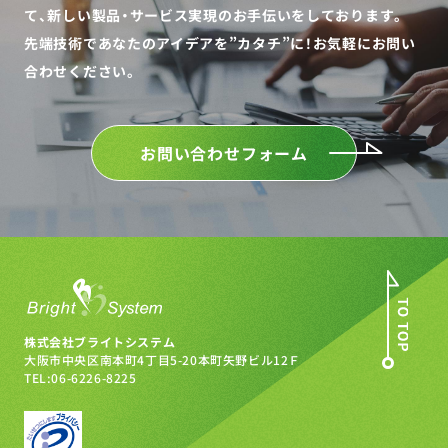
て、
新しい製品・サービス実現のお手伝いをしております。
先端技術であなたのアイデアを”カタチ”に！
お気軽にお問い
合わせください。
お問い合わせフォーム
株式会社ブライトシステム
大阪市中央区南本町4丁目5-20
本町矢野ビル12Ｆ
TEL:06-6226-8225