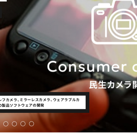
chnol
ラ開発
発キット
工場の生産工程の自動化を図る高速撮影/画像処理を
有線/無線通信、ストリーミングなど各種規格対応が必
ドライブレコーダー / ウェアラブル・ドローンカメラ
グ
ァイラ
カメラ
会議システム
）
レフカメラ、ミラーレスカメラ、ウェアラブルカ
イブレコーダー、電子ミラーなどの製品ソフトウ
・フィットネス / 病院・クリニック / スポーツ /
婚式 / ファッションショー / フィッティングルーム
行うカメラの製品ソフトウェアの開発や、既存のカメ
仮想フェンス / 車両の危険察知 / 工事現場の危険察知
要となるネットワーク/監視カメラの製品ソフトウェ
ラズパイとUSBカメラを用いた低コストビームプロフ
ラズパイとUSBカメラを用いた低コスト無線カメラシ
/ 簡易監視カメラ / 監視カメラ / 全天球カメラ / ネッ
マルチアラウンドビュー / 電子ミラー / トンネル内・
工場 / 家庭 / 施設・オフィス / 産業・工事現場 / コン
テレワーク / 1対多のオンライン会議 / パーティー /
テレワーク / オンライン会議 など
と環境地図作成）
（画像合成）
kit
の製品ソフトウェアの開発
開発
・製造 / 人物画像処理 / 手話翻訳 など
 料理・素材撮影 / 自撮り撮影 など
ラを活用した検査用PCアプリの開発
/ 立ち入り禁止エリア / セキュリティ設備 など
アの開発
ァイラ
ステム
トワークビデオレコーダー など
電車車両・高層ビルなどの点検 など
ビニ・スーバー / ドローン / 洞窟・地下坑 など
講演会 など
on and mapping
amera
 system