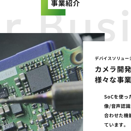
事業紹介
r Bus
デバイスソリュー
カメラ開
様々な事
SoCを使っ
像/音声認識
合わせた機
ています。