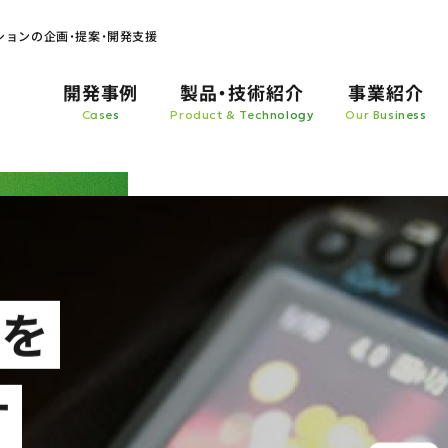
ションの
企画・提案・開発支援
開発事例
製品・技術紹介
事業紹介
Cases
Product & Technology
Our Business
mera 
アを
す