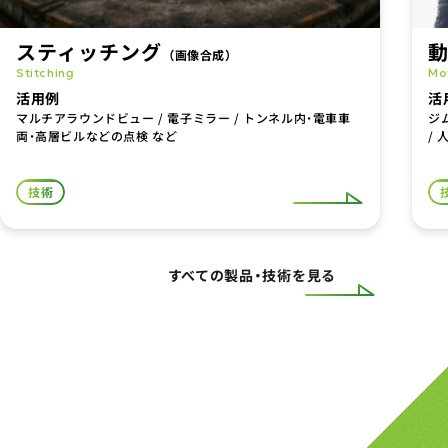
スティッチング
（画像合成）
Stitching
Mo
活用例
活
マルチアラウンドビュー / 電子ミラー / トンネル内・電車車
ジム
両・高層ビルなどの点検 など
/ 
技術
すべての製品・技術を見る