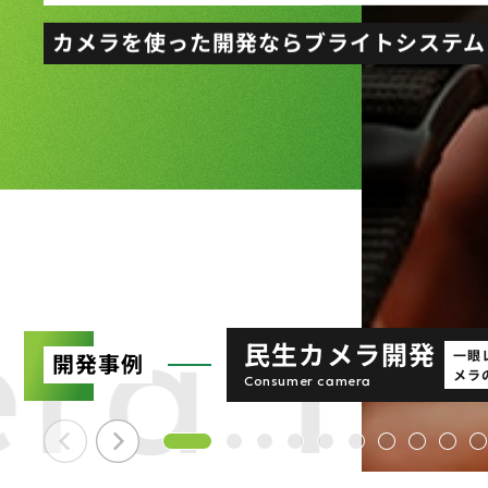
カメラを使った開発ならブライトシステム
ra Te
ネットワークカメ
FA向けカメラ開発
4Kカメラ開
民生カメラ開発
車載カメラ開発
SLAM
領域侵入検知
スティッチン
動作推定
自動調光
ビームプロフ
ラズパイ無線
360°カメラ
キャラカメ（仮
開発事例
開発事例
カメラ開発技術
一眼
ドラ
ジム
結
開発事例
カメラ開発技術
カメラ開発技術
カメラ開発技術
カメラ開発技術
カメラ開発技術
カメラ開発技術
カメラ開発技術
カメラ開発技術
開発事例
カメラ開発技術
（自己位置推定
Network camera
FA camera
4K camera development 
メラ
ェア
工場
/
Consumer camera
Vehicle mounted camera
Simultaneous localizati
Area intrusion detection
Stitching
Motion estimation
Automatic dimming
Beam Profiler
Raspberry Pi Wireless C
360° camera conference
USB avatar camera