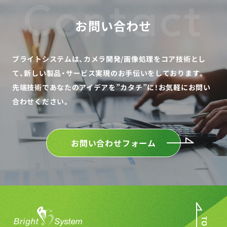
Contact
お問い合わせ
ブライトシステムは、カメラ開発/画像処理をコア技術とし
て、
新しい製品・サービス実現のお手伝いをしております。
先端技術であなたのアイデアを”カタチ”に！
お気軽にお問い
合わせください。
お問い合わせフォーム