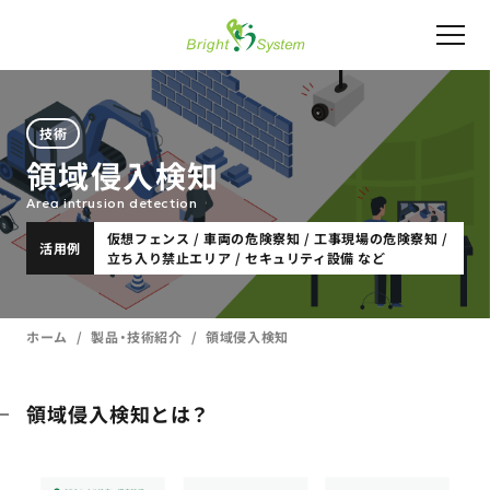
技術
領域侵入検知
Area intrusion detection
仮想フェンス / 車両の危険察知 / 工事現場の危険察知 /
活用例
立ち入り禁止エリア / セキュリティ設備 など
ホーム
製品・技術紹介
領域侵入検知
領域侵入検知とは？