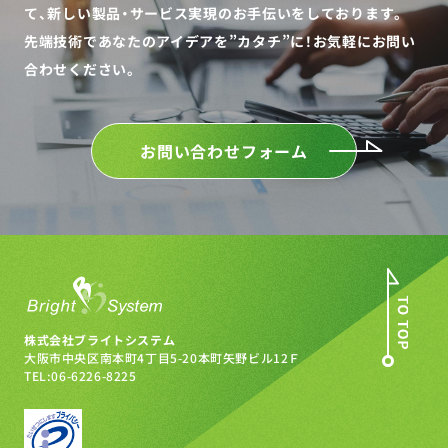
て、
新しい製品・サービス実現のお手伝いをしております。
先端技術であなたのアイデアを”カタチ”に！
お気軽にお問い
合わせください。
お問い合わせフォーム
株式会社ブライトシステム
大阪市中央区南本町4丁目5-20
本町矢野ビル12Ｆ
TEL:06-6226-8225