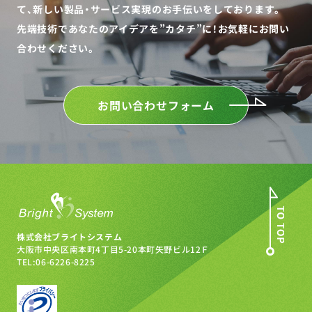
て、
新しい製品・サービス実現のお手伝いをしております。
先端技術であなたのアイデアを”カタチ”に！
お気軽にお問い
合わせください。
お問い合わせフォーム
株式会社ブライトシステム
大阪市中央区南本町4丁目5-20
本町矢野ビル12Ｆ
TEL:06-6226-8225