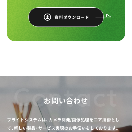
資料ダウンロード
Contact
お問い合わせ
ブライトシステムは、カメラ開発/画像処理をコア技術とし
て、
新しい製品・サービス実現のお手伝いをしております。